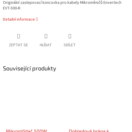
Originální zaslepovací koncovka pro kabely Mikroměničů Envertech
EVT-500-R.
Detailní informace
ZEPTAT SE
HLÍDAT
SDÍLET
Související produkty
Mikrostřídač 500W
Dohledová brána k