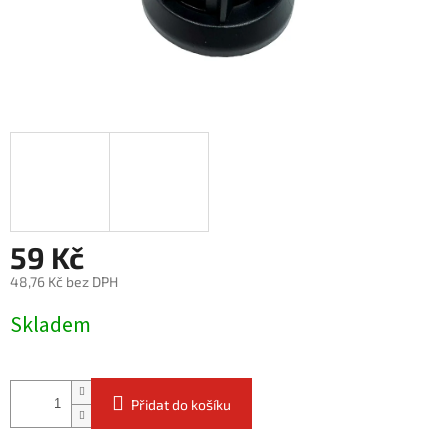
59 Kč
48,76 Kč bez DPH
Měrná
Skladem
cena:
Přidat do košíku