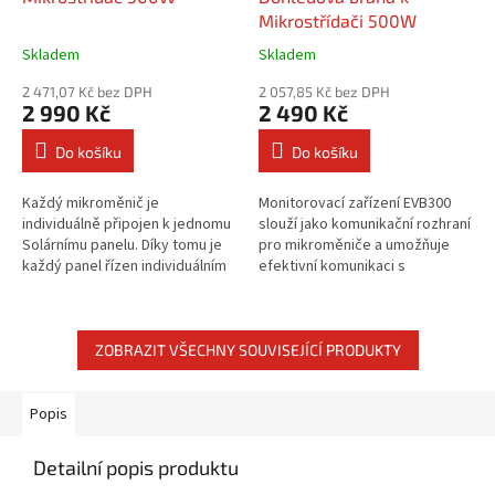
Mikrostřídači 500W
Skladem
Skladem
2 471,07 Kč bez DPH
2 057,85 Kč bez DPH
2 990 Kč
2 490 Kč
Do košíku
Do košíku
Každý mikroměnič je
Monitorovací zařízení EVB300
individuálně připojen k jednomu
slouží jako komunikační rozhraní
Solárnímu panelu. Díky tomu je
pro mikroměniče a umožňuje
každý panel řízen individuálním
efektivní komunikaci s
regulátorem maximálního bodu
jakýmkoliv mikroměničem
výkonu (MPPT). To zajišťuje,
značky Envertech a jejich přímé
že...
řízení....
ZOBRAZIT VŠECHNY SOUVISEJÍCÍ PRODUKTY
Popis
Detailní popis produktu