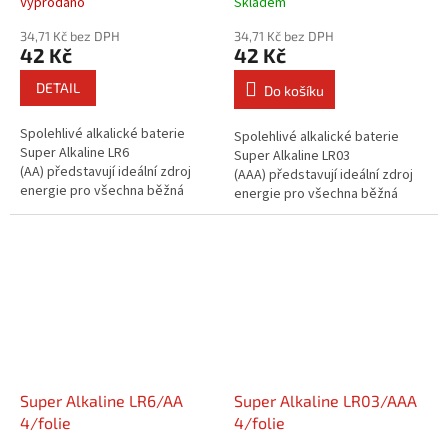
Vyprodáno
Skladem
34,71 Kč bez DPH
34,71 Kč bez DPH
42 Kč
42 Kč
DETAIL
Do košíku
Spolehlivé alkalické baterie
Spolehlivé alkalické baterie
Super Alkaline LR6
Super Alkaline LR03
(AA) představují ideální zdroj
(AAA) představují ideální zdroj
energie pro všechna běžná
energie pro všechna běžná
zařízení v domácnosti i
zařízení v domácnosti i
kanceláři.Nabízejí až 6× delší...
kanceláři.Nabízejí až 6× delší...
Super Alkaline LR6/AA
Super Alkaline LR03/AAA
4/folie
4/folie