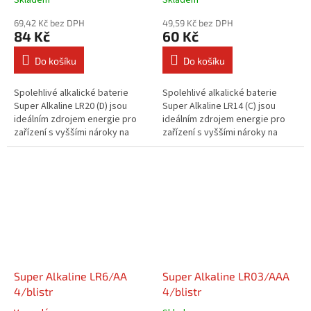
Skladem
Skladem
69,42 Kč bez DPH
49,59 Kč bez DPH
84 Kč
60 Kč
Do košíku
Do košíku
Spolehlivé alkalické baterie
Spolehlivé alkalické baterie
Super Alkaline LR20 (D) jsou
Super Alkaline LR14 (C) jsou
ideálním zdrojem energie pro
ideálním zdrojem energie pro
zařízení s vyššími nároky na
zařízení s vyššími nároky na
výdrž v domácnosti i na
výdrž v domácnosti i na
cestách. Oproti běžným
cestách. Oproti běžným
bateriím...
bateriím...
Super Alkaline LR6/AA
Super Alkaline LR03/AAA
4/blistr
4/blistr