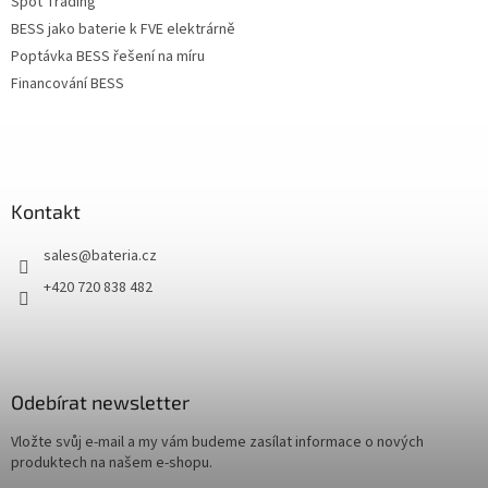
Spot Trading
BESS jako baterie k FVE elektrárně
Poptávka BESS řešení na míru
Financování BESS
Kontakt
sales
@
bateria.cz
+420 720 838 482
Odebírat newsletter
Vložte svůj e-mail a my vám budeme zasílat informace o nových
produktech na našem e-shopu.