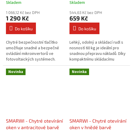
Skladem
Skladem
1 066,12 Kč bez DPH
544,63 Kč bez DPH
1 290 Kč
659 Kč
Do košíku
Do košíku
Chytré bezpečnostní tlačítko
Lehký, odolný a skládací rudl s
umožňuje snadné a bezpečné
nosností 60 kg je ideální pro
ovládání mikroinvertorů ve
snadnou přepravu nákladů. Díky
fotovoltaických systémech.
kompaktnímu skládacímu
Nabízí funkci STOP, smart
designu se snadno skladuje i
konektivitu (Wi-Fi, Bluetooth,
přenáší.
Novinka
Novinka
Matter,...
SMARWI - Chytré otevírání
SMARWI - Chytré otevírání
oken v antracitové barvě
oken v hnědé barvě