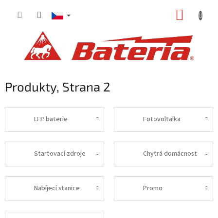
Přejít
NÁKUP
na
obsah
KOŠÍK
Produkty
, Strana 2
LFP baterie
Fotovoltaika
Startovací zdroje
Chytrá domácnost
Nabíjecí stanice
Promo