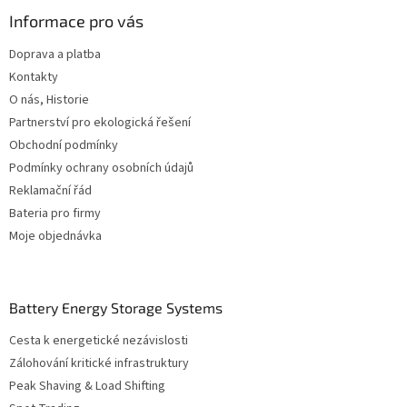
p
í
p
a
Informace pro vás
r
t
v
Doprava a platba
í
k
Kontakty
y
v
O nás, Historie
ý
Partnerství pro ekologická řešení
p
Obchodní podmínky
i
s
Podmínky ochrany osobních údajů
u
Reklamační řád
Bateria pro firmy
Moje objednávka
Battery Energy Storage Systems
Cesta k energetické nezávislosti
Zálohování kritické infrastruktury
Peak Shaving & Load Shifting