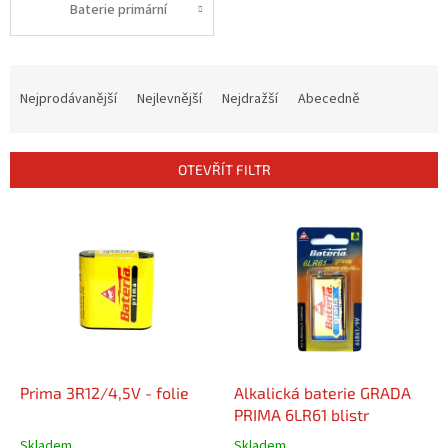
Baterie primární
Ř
a
Nejprodávanější
Nejlevnější
Nejdražší
Abecedně
z
e
n
OTEVŘÍT FILTR
í
p
V
r
ý
o
p
d
i
u
s
k
p
t
r
ů
o
d
Prima 3R12/4,5V - folie
Alkalická baterie GRADA
u
PRIMA 6LR61 blistr
k
Skladem
Skladem