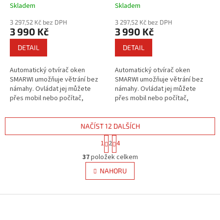
Skladem
Skladem
3 297,52 Kč bez DPH
3 297,52 Kč bez DPH
3 990 Kč
3 990 Kč
DETAIL
DETAIL
Automatický otvírač oken
Automatický otvírač oken
SMARWI umožňuje větrání bez
SMARWI umožňuje větrání bez
námahy. Ovládat jej můžete
námahy. Ovládat jej můžete
přes mobil nebo počítač,
přes mobil nebo počítač,
tlačítkem u okna, nebo
tlačítkem u okna, nebo
naplánovat automatické
naplánovat automatické
otevírání a zavírání podle...
otevírání a zavírání podle...
NAČÍST 12 DALŠÍCH
S
1
2
4
t
O
r
37
položek celkem
v
á
l
NAHORU
n
á
k
d
o
v
Z
a
á
c
á
n
í