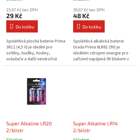
t
ů
23,97 Kč bez DPH
39,67 Kč bez DPH
29 Kč
48 Kč
Do košíku
Do košíku
Spolehlivá plochá baterie Prima
Spolehlivá alkalická baterie
3R12 (4,5 V) je ideální pro
Grada Prima 6LR61 (9V) je
svítilny, budíky, hodiny,
ideálním zdrojem energie pro
ovladače a další nenáročná
zařízení napájená 9V blokem v
zařízení s nízkou
domácnosti i v práci. Díky
spotřebou. Balení obsahuje 1
stabilnímu výkonu a dlouhé...
kus.
Super Alkaline LR20
Super Alkaline LR14
2/blistr
2/blistr