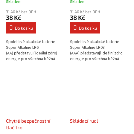
Skladem
Skladem
31,40 Kč bez DPH
31,40 Kč bez DPH
38 Kč
38 Kč
Do košíku
Do košíku
Spolehlivé alkalické baterie
Spolehlivé alkalické baterie
Super Alkaline LR6
Super Alkaline LR03
(AA) představují ideální zdroj
(AAA) představují ideální zdroj
energie pro všechna běžná
energie pro všechna běžná
zařízení v domácnosti i
zařízení v domácnosti i
kanceláři.Nabízejí až 6× delší...
kanceláři.Nabízejí až 6× delší...
Chytré bezpečnostní
Skládací rudl
tlačítko