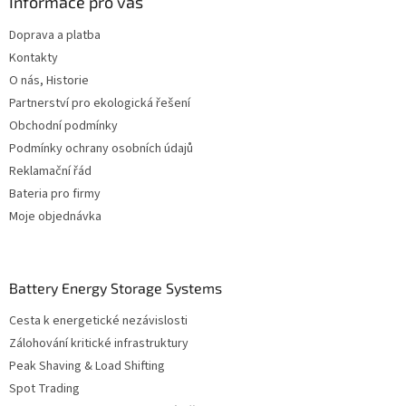
a
Informace pro vás
t
Doprava a platba
í
Kontakty
O nás, Historie
Partnerství pro ekologická řešení
Obchodní podmínky
Podmínky ochrany osobních údajů
Reklamační řád
Bateria pro firmy
Moje objednávka
Battery Energy Storage Systems
Cesta k energetické nezávislosti
Zálohování kritické infrastruktury
Peak Shaving & Load Shifting
Spot Trading