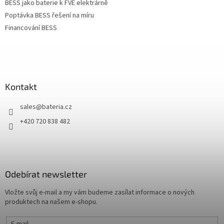
BESS jako baterie k FVE elektrárně
Poptávka BESS řešení na míru
Financování BESS
Kontakt
sales
@
bateria.cz
+420 720 838 482
Odebírat newsletter
Vložte svůj e-mail a my vám budeme zasílat informace o nových
produktech na našem e-shopu.
E-mail